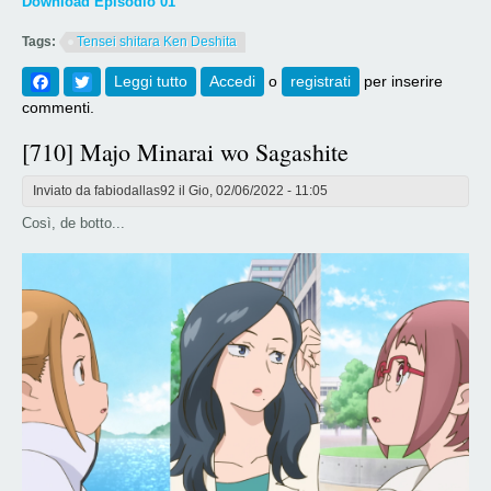
Download Episodio 01
Tags:
Tensei shitara Ken Deshita
Facebook
Twitter
Leggi tutto
su [714] Tensei shitara Ken Deshita
Accedi
o
registrati
per inserire
Episodio 01
commenti.
[710] Majo Minarai wo Sagashite
Inviato da
fabiodallas92
il Gio, 02/06/2022 - 11:05
Così, de botto...