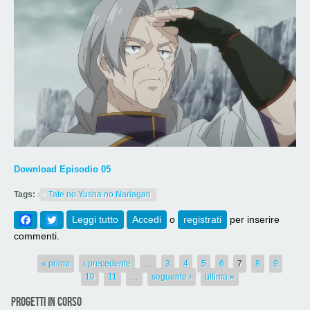
Download Episodio 05
Tags:
Tate no Yusha no Nariagari
Facebook
Twitter
Leggi tutto
su [707] Tate no Yusha no Nariagari S2
Accedi
o
registrati
per inserire
Episodio 05
commenti.
Pagine
« prima
‹ precedente
…
3
4
5
6
7
8
9
10
11
…
seguente ›
ultima »
PROGETTI IN CORSO