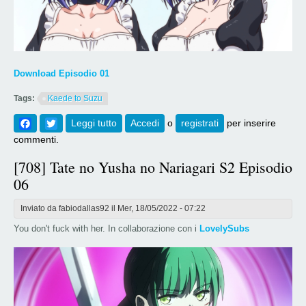
Download Episodio 01
Tags:
Kaede to Suzu
Facebook
Twitter
Leggi tutto
su [709] Kaede to Suzu The Animation - 01
Accedi
o
registrati
per inserire
commenti.
[708] Tate no Yusha no Nariagari S2 Episodio
06
Inviato da
fabiodallas92
il Mer, 18/05/2022 - 07:22
You don't fuck with her. In collaborazione con i
LovelySubs