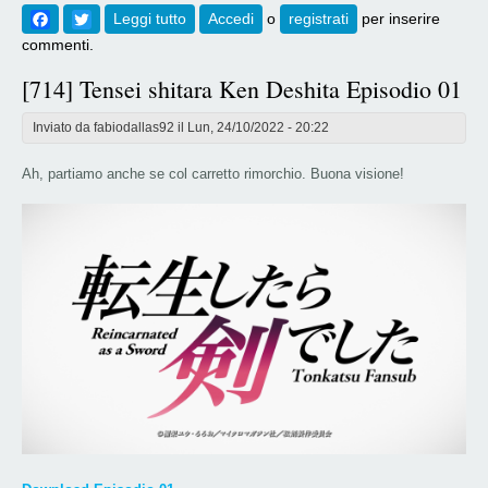
Facebook
Twitter
Leggi tutto
su [715] Tensei shitara Ken Deshita
Accedi
o
registrati
per inserire
Episodio 02
commenti.
[714] Tensei shitara Ken Deshita Episodio 01
Inviato da
fabiodallas92
il Lun, 24/10/2022 - 20:22
Ah, partiamo anche se col carretto rimorchio. Buona visione!