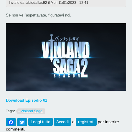
Inviato da
fabiodallas92
il Mer, 11/01/2023 - 12:41
Se non ve l'aspettavate, figuratevi noi.
Download Episodio 01
Tags:
Vinland Saga
Facebook
Twitter
Leggi tutto
su [716] Vinland Saga S2 Episodio 01
Accedi
o
registrati
per inserire
commenti.