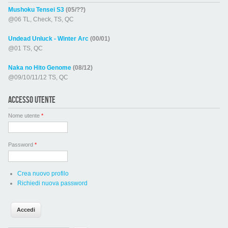
Mushoku Tensei S3
(05/??)
@06 TL, Check, TS, QC
Undead Unluck - Winter Arc
(00/01)
@01 TS, QC
Naka no Hito Genome
(08/12)
@09/10/11/12 TS, QC
ACCESSO UTENTE
Nome utente
*
Password
*
Crea nuovo profilo
Richiedi nuova password