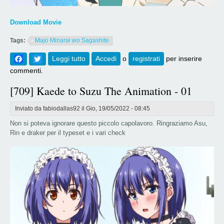
Download Movie
Tags:
Majo Minarai wo Sagashite
Facebook
Twitter
Leggi tutto
su [710] Majo Minarai wo Sagashite
Accedi
o
registrati
per inserire
commenti.
[709] Kaede to Suzu The Animation - 01
Inviato da
fabiodallas92
il Gio, 19/05/2022 - 08:45
Non si poteva ignorare questo piccolo capolavoro. Ringraziamo Asu,
Rin e draker per il typeset e i vari check