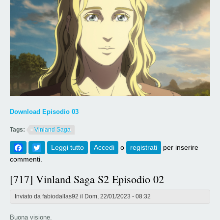
Download Episodio 03
Tags:
Vinland Saga
Facebook
Twitter
Leggi tutto
su [718] Vinland Saga S2 Episodio 03
Accedi
o
registrati
per inserire
commenti.
[717] Vinland Saga S2 Episodio 02
Inviato da
fabiodallas92
il Dom, 22/01/2023 - 08:32
Buona visione.