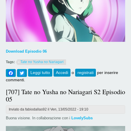
Download Episodio 06
Tags:
Tate no Yusha no Nariagari
Facebook
Twitter
Leggi tutto
su [708] Tate no Yusha no Nariagari S2
Accedi
o
registrati
per inserire
Episodio 06
commenti.
[707] Tate no Yusha no Nariagari S2 Episodio
05
Inviato da
fabiodallas92
il Ven, 13/05/2022 - 19:10
Buona visione. In collaborazione con i
LovelySubs