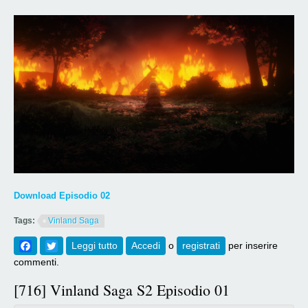
Download Episodio 02
Tags:
Vinland Saga
Facebook
Twitter
Leggi tutto
su [717] Vinland Saga S2 Episodio 02
Accedi
o
registrati
per inserire
commenti.
[716] Vinland Saga S2 Episodio 01