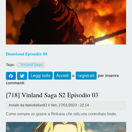
Download Episodio 04
Tags:
Vinland Saga
Facebook
Twitter
Leggi tutto
su [719] Vinland Saga S2 Episodio 04
Accedi
o
registrati
per inserire
commenti.
[718] Vinland Saga S2 Episodio 03
Inviato da
fabiodallas92
il Ven, 27/01/2023 - 22:14
Come sempre un grazie a Rinkana che ridà una controllata finale.