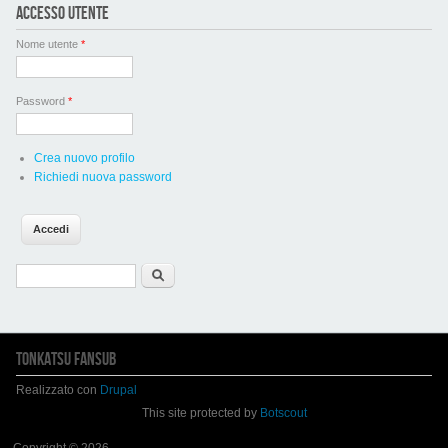
ACCESSO UTENTE
Nome utente
*
Password
*
Crea nuovo profilo
Richiedi nuova password
Form di ricerca
Cerca
TONKATSU FANSUB
Realizzato con
Drupal
This site protected by
Botscout
Copyright © 2026,