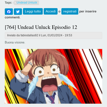
Tags:
Undead Unluck
Facebook
Twitter
Leggi tutto
su [765] Undead Unluck Episodio 13
Accedi
o
registrati
per inserire
commenti.
[764] Undead Unluck Episodio 12
Inviato da
fabiodallas92
il Lun, 01/01/2024 - 19:53
Buona visione.