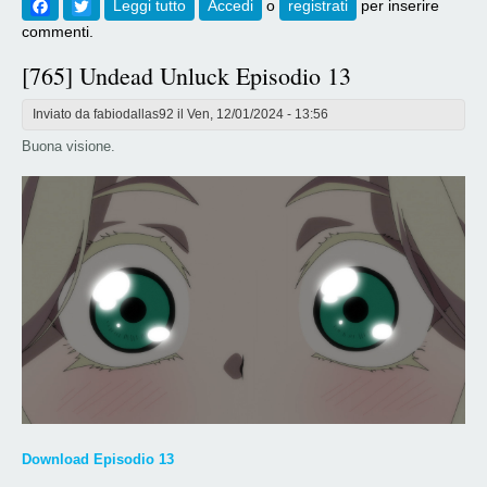
Facebook
Twitter
Leggi tutto
su [766] Undead Unluck Episodio 14
Accedi
o
registrati
per inserire
commenti.
[765] Undead Unluck Episodio 13
Inviato da
fabiodallas92
il Ven, 12/01/2024 - 13:56
Buona visione.
Download Episodio 13