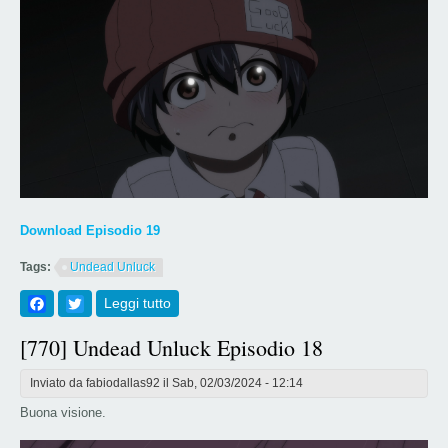
Download Episodio 19
Tags:
Undead Unluck
Facebook
Twitter
Leggi tutto
su [771] Undead Unluck Episodio 19
[770] Undead Unluck Episodio 18
Inviato da
fabiodallas92
il Sab, 02/03/2024 - 12:14
Buona visione.