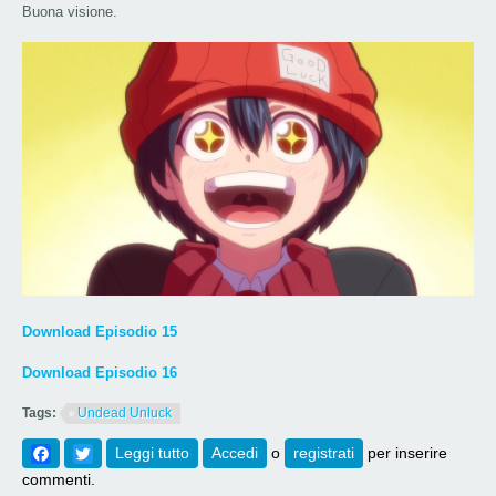
Buona visione.
Download Episodio 15
Download Episodio 16
Tags:
Undead Unluck
Facebook
Twitter
Leggi tutto
su [767-768] Undead Unluck Episodi 15 &
Accedi
o
registrati
per inserire
16
commenti.