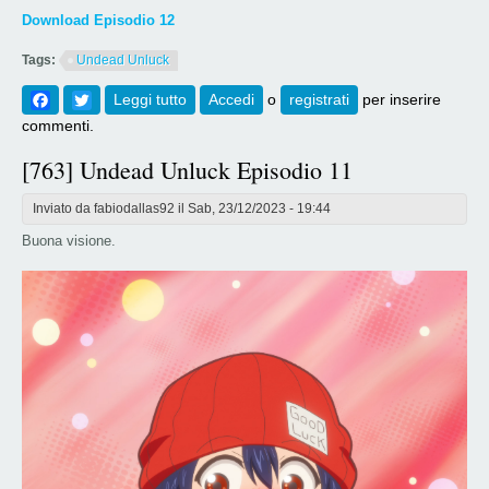
Download Episodio 12
Tags:
Undead Unluck
Facebook
Twitter
Leggi tutto
su [764] Undead Unluck Episodio 12
Accedi
o
registrati
per inserire
commenti.
[763] Undead Unluck Episodio 11
Inviato da
fabiodallas92
il Sab, 23/12/2023 - 19:44
Buona visione.