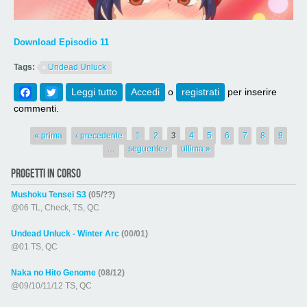
Download Episodio 11
Tags:
Undead Unluck
Facebook
Twitter
Leggi tutto
su [763] Undead Unluck Episodio 11
Accedi
o
registrati
per inserire
commenti.
Pagine
« prima
‹ precedente
1
2
3
4
5
6
7
8
9
…
seguente ›
ultima »
PROGETTI IN CORSO
Mushoku Tensei S3
(05/??)
@06 TL, Check, TS, QC
Undead Unluck - Winter Arc
(00/01)
@01 TS, QC
Naka no Hito Genome
(08/12)
@09/10/11/12 TS, QC