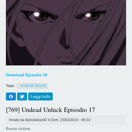
Download Episodio 18
Tags:
Undead Unluck
Facebook
Twitter
Leggi tutto
su [770] Undead Unluck Episodio 18
[769] Undead Unluck Episodio 17
Inviato da
fabiodallas92
il Dom, 25/02/2024 - 08:33
Buona visione.