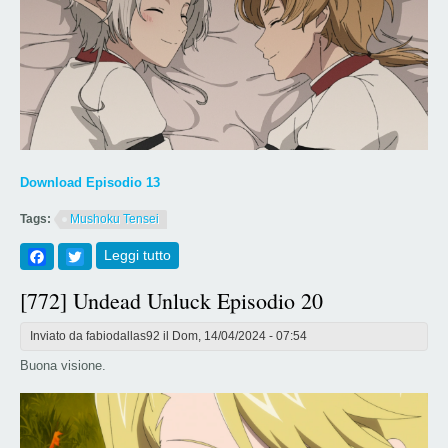
Download Episodio 13
Tags:
Mushoku Tensei
Facebook
Twitter
Leggi tutto
su [773] Mushoku Tensei S2 Episodio 13
[772] Undead Unluck Episodio 20
Inviato da
fabiodallas92
il Dom, 14/04/2024 - 07:54
Buona visione.