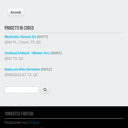
PROGETTI IN CORSO
Mushoku Tensei S3
(05/??)
@06 TL, Check, TS, QC
Undead Unluck - Winter Arc
(00/01)
@01 TS, QC
Naka no Hito Genome
(08/12)
@09/10/11/12 TS, QC
Form di ricerca
Cerca
TONKATSU FANSUB
Realizzato con
Drupal