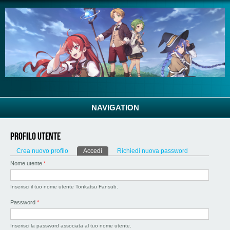
Salta al contenuto principale
NAVIGATION
Profilo utente
Schede primarie
Crea nuovo profilo
Accedi
(scheda attiva)
Richiedi nuova password
Nome utente
*
Inserisci il tuo nome utente Tonkatsu Fansub.
Password
*
Inserisci la password associata al tuo nome utente.