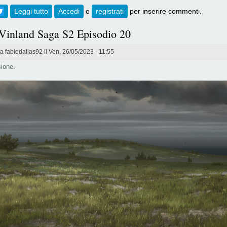
ebook
Twitter
Leggi tutto
su [736] Vinland Saga S2 Episodio 21
Accedi
o
registrati
per inserire commenti.
 Vinland Saga S2 Episodio 20
da
fabiodallas92
il Ven, 26/05/2023 - 11:55
ione.