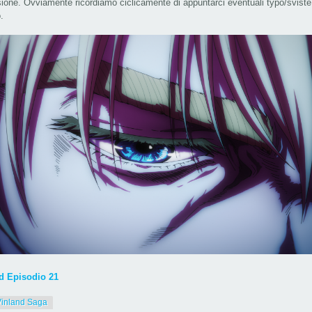
ione. Ovviamente ricordiamo ciclicamente di appuntarci eventuali typo/sviste
.
 Episodio 21
Vinland Saga