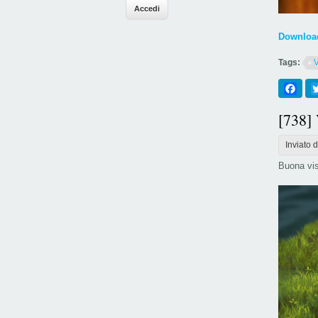
Download
Tags:
Fac
[738]
Inviato 
Buona vis