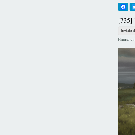
Fac
[735]
Inviato 
Buona vis