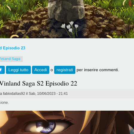
 Episodio 23
Vinland Saga
ebook
Twitter
Leggi tutto
su [738] Vinland Saga S2 Episodio 23
Accedi
o
registrati
per inserire commenti.
 Vinland Saga S2 Episodio 22
da
fabiodallas92
il Sab, 10/06/2023 - 21:41
ione.