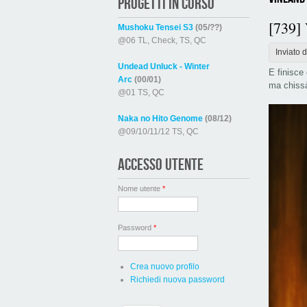
PROGETTI IN CORSO
[739]
Mushoku Tensei S3
(05/??)
@06 TL, Check, TS, QC
Inviato 
Undead Unluck - Winter
E finisce
Arc
(00/01)
ma chissà
@01 TS, QC
Naka no Hito Genome
(08/12)
@09/10/11/12 TS, QC
ACCESSO UTENTE
Nome utente
*
Password
*
Crea nuovo profilo
Richiedi nuova password