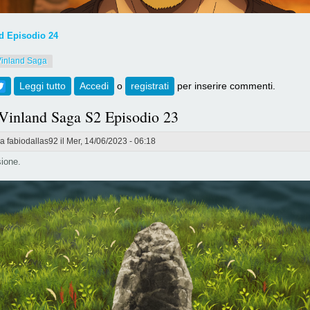
 Episodio 24
Vinland Saga
ebook
Twitter
Leggi tutto
su [739] Vinland Saga S2 Episodio 24
Accedi
o
registrati
per inserire commenti.
 Vinland Saga S2 Episodio 23
da
fabiodallas92
il Mer, 14/06/2023 - 06:18
ione.