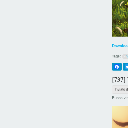
Download
Tags:
Fac
[737]
Inviato 
Buona vis