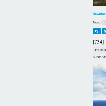
Download
Tags:
Fac
[734]
Inviato 
Buona vis