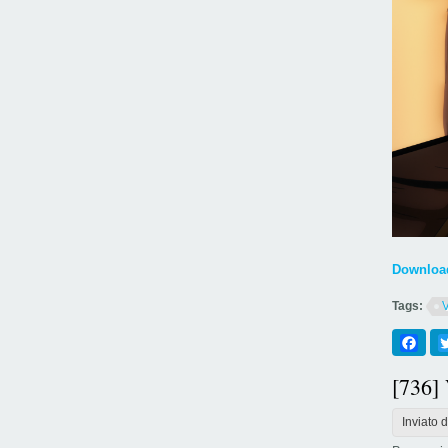
Download
Tags:
Fac
[736]
Inviato 