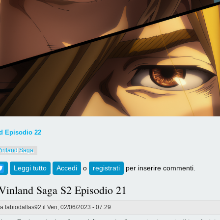
 Episodio 22
Vinland Saga
ebook
Twitter
Leggi tutto
su [737] Vinland Saga S2 Episodio 22
Accedi
o
registrati
per inserire commenti.
 Vinland Saga S2 Episodio 21
da
fabiodallas92
il Ven, 02/06/2023 - 07:29