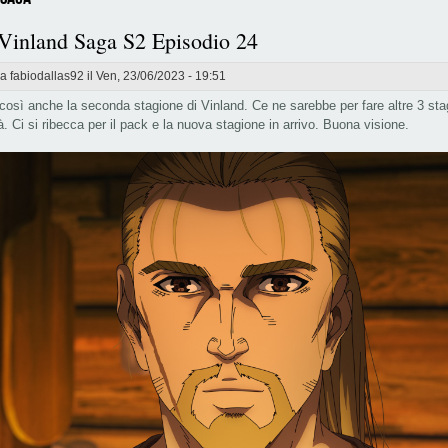
 Vinland Saga S2 Episodio 24
da
fabiodallas92
il Ven, 23/06/2023 - 19:51
 così anche la seconda stagione di Vinland. Ce ne sarebbe per fare altre 3 stag
. Ci si ribecca per il pack e la nuova stagione in arrivo. Buona visione.