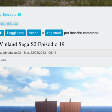
 Episodio 20
Vinland Saga
ebook
Twitter
Leggi tutto
su [735] Vinland Saga S2 Episodio 20
Accedi
o
registrati
per inserire commenti.
 Vinland Saga S2 Episodio 19
da
fabiodallas92
il Mar, 23/05/2023 - 06:44
ione.