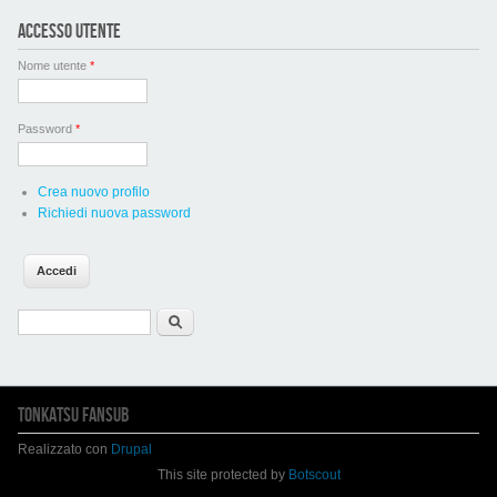
ACCESSO UTENTE
Nome utente
*
Password
*
Crea nuovo profilo
Richiedi nuova password
Form di ricerca
Cerca
TONKATSU FANSUB
Realizzato con
Drupal
This site protected by
Botscout