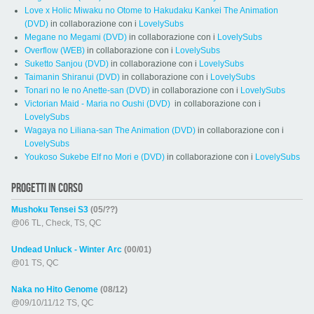
Love x Holic Miwaku no Otome to Hakudaku Kankei The Animation
(DVD)
in collaborazione con i
LovelySubs
Megane no Megami (DVD)
in collaborazione con i
LovelySubs
Overflow (WEB)
in collaborazione con i
LovelySubs
Suketto Sanjou (DVD)
in collaborazione con i
LovelySubs
Taimanin Shiranui (DVD)
in collaborazione con i
LovelySubs
Tonari no Ie no Anette-san (DVD)
in collaborazione con i
LovelySubs
Victorian Maid - Maria no Oushi (DVD)
in collaborazione con i
LovelySubs
Wagaya no Liliana-san The Animation (DVD)
in collaborazione con i
LovelySubs
Youkoso Sukebe Elf no Mori e (DVD)
in collaborazione con i
LovelySubs
PROGETTI IN CORSO
Mushoku Tensei S3
(05/??)
@06 TL, Check, TS, QC
Undead Unluck - Winter Arc
(00/01)
@01 TS, QC
Naka no Hito Genome
(08/12)
@09/10/11/12 TS, QC