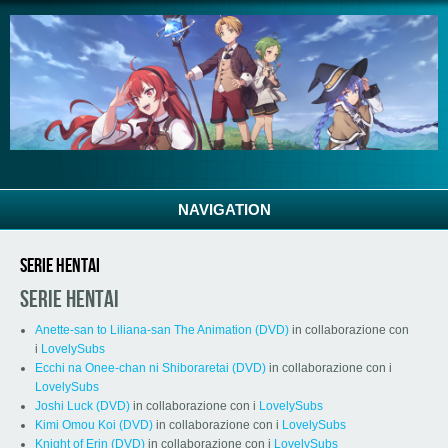
Salta al contenuto principale
NAVIGATION
Serie Hentai
Serie Hentai
Anette-san to Liliana-san The Animation (DVD)
in collaborazione con
i
LovelySubs
Ecchi na Onee-chan ni Shiboraretai (DVD)
in collaborazione con i
LovelySubs
Joshi Luck (DVD)
in collaborazione con i
LovelySubs
Kimi Omou Koi (DVD)
in collaborazione con i
LovelySubs
Knight of Erin (DVD)
in collaborazione con i
LovelySubs