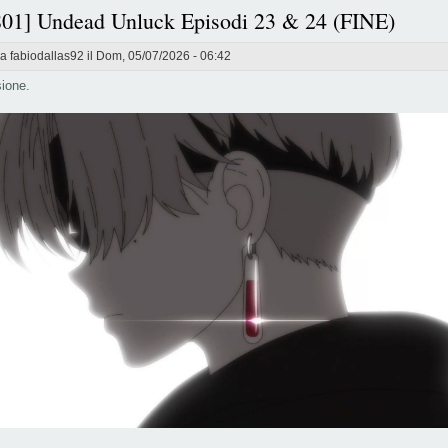
801] Undead Unluck Episodi 23 & 24 (FINE)
da
fabiodallas92
il Dom, 05/07/2026 - 06:42
ione.