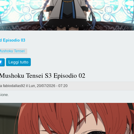
 Episodio 03
Mushoku Tensei
ebook
Twitter
Leggi tutto
su [804] Mushoku Tensei S3 Episodio 03
 Mushoku Tensei S3 Episodio 02
da
fabiodallas92
il Lun, 20/07/2026 - 07:20
ione.