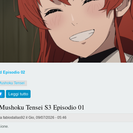
 Episodio 02
Mushoku Tensei
ebook
Twitter
Leggi tutto
su [803] Mushoku Tensei S3 Episodio 02
 Mushoku Tensei S3 Episodio 01
da
fabiodallas92
il Gio, 09/07/2026 - 05:46
ione.