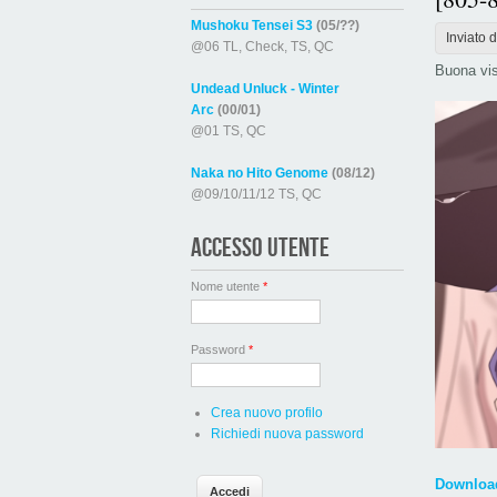
Mushoku Tensei S3
(05/??)
Inviato 
@06 TL, Check, TS, QC
Buona vis
Undead Unluck - Winter
Arc
(00/01)
@01 TS, QC
Naka no Hito Genome
(08/12)
@09/10/11/12 TS, QC
ACCESSO UTENTE
Nome utente
*
Password
*
Crea nuovo profilo
Richiedi nuova password
Download