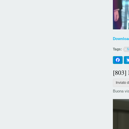
Download
Tags:
Fac
[803]
Inviato 
Buona vis