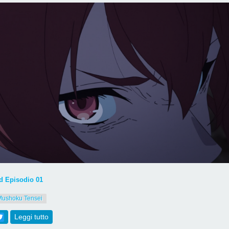
 Episodio 01
Mushoku Tensei
ebook
Twitter
Leggi tutto
su [802] Mushoku Tensei S3 Episodio 01