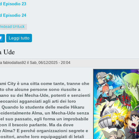
 Episodio 23
 Episodio 24
Undead Unluck
ebook
Twitter
Leggi tutto
su [800-801] Undead Unluck Episodi 23 & 24 (FINE)
a Ude
da
fabiodallas92
il Sab, 06/12/2025 - 20:04
mi City è una citta come tante, tranne che
atto che alcune persone sono riuscite a
mano su dei Mecha-Ude, potenti e senzienti
eccanici agganciati agli arti dei loro
. Quando lo studente delle medie Hikaru
accidentalmente Alma, un Mecha-Ude senza
del suo passato, egli forma un improbabile
on il braccio parlante. Ma da dove
e Alma? E perché organizzazioni segrete e
ositori, anche loro equipaggiati di letali