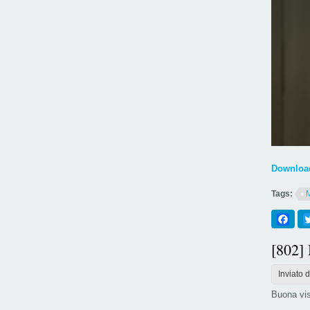
Download
Tags:
Fac
[802]
Inviato 
Buona vis