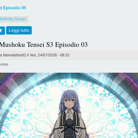
 Episodio 05
Mushoku Tensei
ebook
Twitter
Leggi tutto
su [805-806] Mushoku Tensei S3 Episodi 04 & 05
 Mushoku Tensei S3 Episodio 03
da
fabiodallas92
il Ven, 24/07/2026 - 08:32
ione.