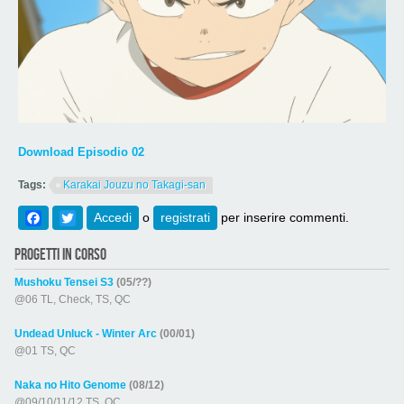
Download Episodio 02
Tags:
Karakai Jouzu no Takagi-san
Facebook
Twitter
Accedi
o
registrati
per inserire commenti.
PROGETTI IN CORSO
Mushoku Tensei S3
(05/??)
@06 TL, Check, TS, QC
Undead Unluck - Winter Arc
(00/01)
@01 TS, QC
Naka no Hito Genome
(08/12)
@09/10/11/12 TS, QC