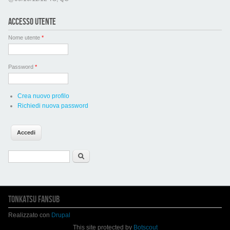
ACCESSO UTENTE
Nome utente
*
Password
*
Crea nuovo profilo
Richiedi nuova password
Form di ricerca
Cerca
TONKATSU FANSUB
Realizzato con
Drupal
This site protected by
Botscout