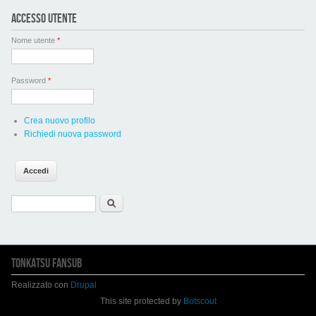
ACCESSO UTENTE
Nome utente
*
Password
*
Crea nuovo profilo
Richiedi nuova password
Form di ricerca
Cerca
TONKATSU FANSUB
Realizzato con
Drupal
This site protected by
Botscout