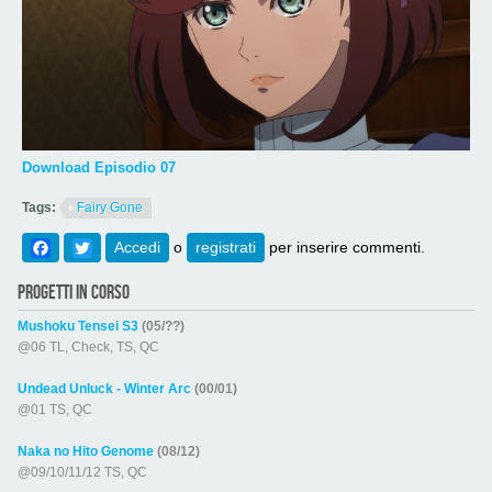
Download Episodio 07
Tags:
Fairy Gone
Facebook
Twitter
Accedi
o
registrati
per inserire commenti.
PROGETTI IN CORSO
Mushoku Tensei S3
(05/??)
@06 TL, Check, TS, QC
Undead Unluck - Winter Arc
(00/01)
@01 TS, QC
Naka no Hito Genome
(08/12)
@09/10/11/12 TS, QC