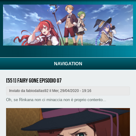
Salta al contenuto principale
NAVIGATION
[551] Fairy Gone Episodio 07
Inviato da
fabiodallas92
il Mer, 29/04/2020 - 19:16
Oh, se Rinkana non ci minaccia non è proprio contento...